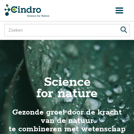
Toggl
naviga
Science
for nature
Gezonde groei door de kracht
van de natuur
te combineren met wetenschap