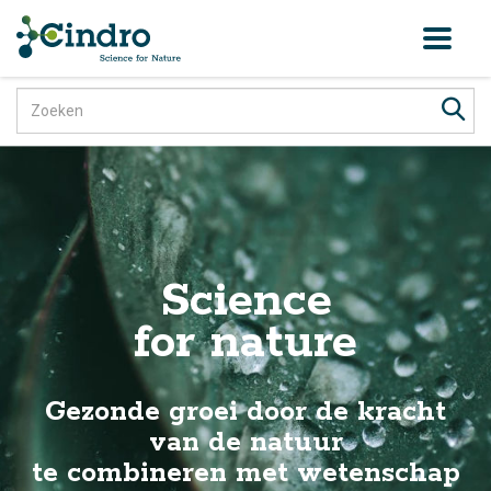
Toggl
naviga
Science
for nature
Gezonde groei door de kracht
van de natuur
te combineren met wetenschap