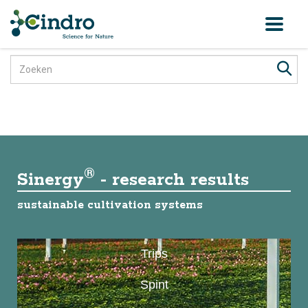
Toggl
naviga
®
Sinergy
- research results
sustainable cultivation systems
Trips
Spint