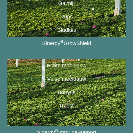
Galmijt
Rups
Bladluis
®
Sinergy
GrowShield
Echte meeldauw
Valse meeldauw
Botrytis
Roest
®
Sinergy
ImmuneSupport