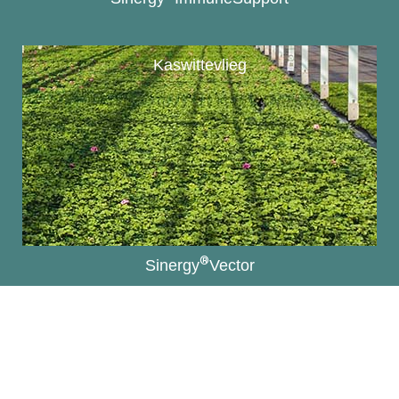
Kaswittevlieg
®
Sinergy
Vector